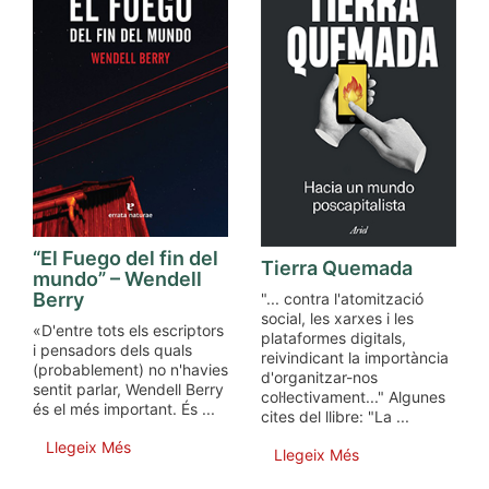
“El Fuego del fin del
Tierra Quemada
mundo” – Wendell
Berry
"... contra l'atomització
social, les xarxes i les
«D'entre tots els escriptors
plataformes digitals,
i pensadors dels quals
reivindicant la importància
(probablement) no n'havies
d'organitzar-nos
sentit parlar, Wendell Berry
col·lectivament..." Algunes
és el més important. És ...
cites del llibre: "La ...
Llegeix Més
Llegeix Més