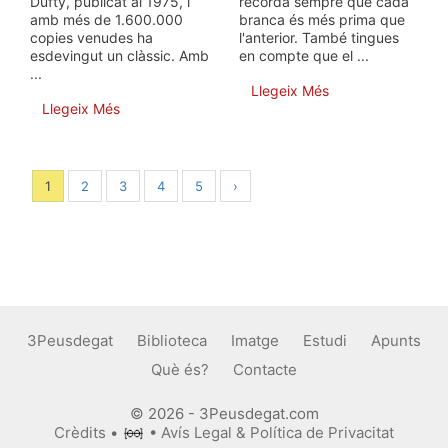
Dufty, publicat al 1975, i
recorda sempre que cada
amb més de 1.600.000
branca és més prima que
copies venudes ha
l'anterior. També tingues
esdevingut un clàssic. Amb
en compte que el ...
...
Llegeix Més
Llegeix Més
1
2
3
4
5
›
3Peusdegat
Biblioteca
Imatge
Estudi
Apunts
Què és?
Contacte
© 2026 - 3Peusdegat.com
Crèdits
•
•
Avís Legal & Política de Privacitat